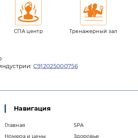
СПА центр
Тренажерный зал
ю
 индустрии:
С912025000756
Навигация
Главная
SPA
Номера и цены
Здоровье