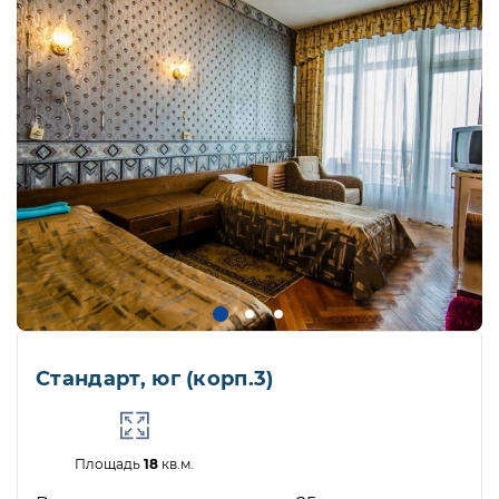
Стандарт, юг (корп.3)
Площадь
18
кв.м.